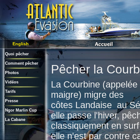
English
Quoi pêcher
Comment pêcher
Pêcher la Courb
Photos
La Courbine (appelée
Vidéos
Tarifs
maigre) migre des
Presse
côtes Landaise au S
Ngor Marlin Cup
elle passe l'hiver, pêc
La Cabane
classiquement en surf
elle n'est par contre c